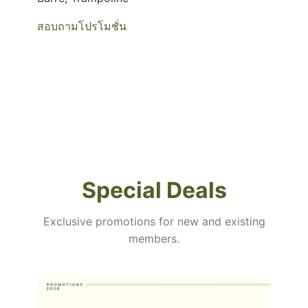
สอบถามโปรโมชั่น
Special Deals
Exclusive promotions for new and existing
members.