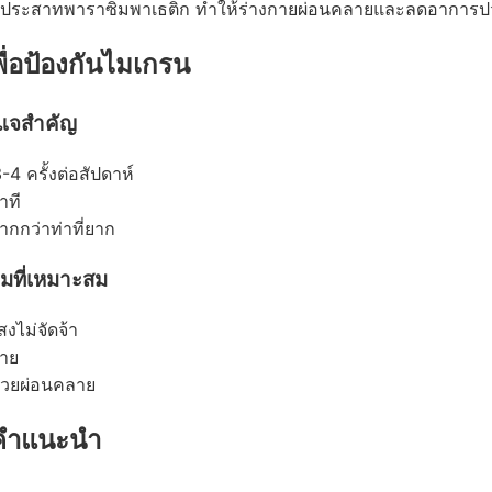
ะบบประสาทพาราซิมพาเธติก ทำให้ร่างกายผ่อนคลายและลดอาการป
ื่อป้องกันไมเกรน
ญแจสำคัญ
-4 ครั้งต่อสัปดาห์
าที
กกว่าท่าที่ยาก
มที่เหมาะสม
สงไม่จัดจ้า
บาย
่วยผ่อนคลาย
ะคำแนะนำ