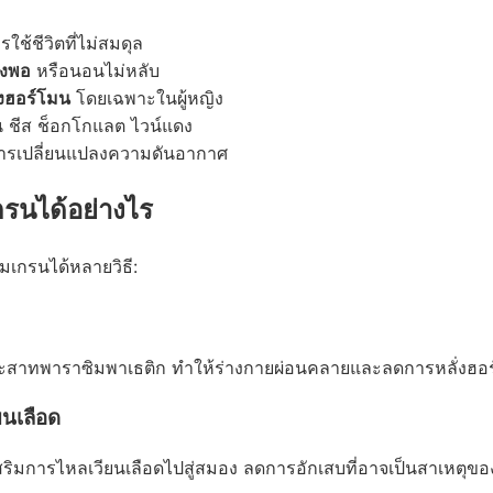
ช้ชีวิตที่ไม่สมดุล
ยงพอ
หรือนอนไม่หลับ
งฮอร์โมน
โดยเฉพาะในผู้หญิง
น ชีส ช็อกโกแลต ไวน์แดง
รเปลี่ยนแปลงความดันอากาศ
รนได้อย่างไร
เกรนได้หลายวิธี:
ะสาทพาราซิมพาเธติก ทำให้ร่างกายผ่อนคลายและลดการหลั่งฮอ
ยนเลือด
สริมการไหลเวียนเลือดไปสู่สมอง ลดการอักเสบที่อาจเป็นสาเหตุข