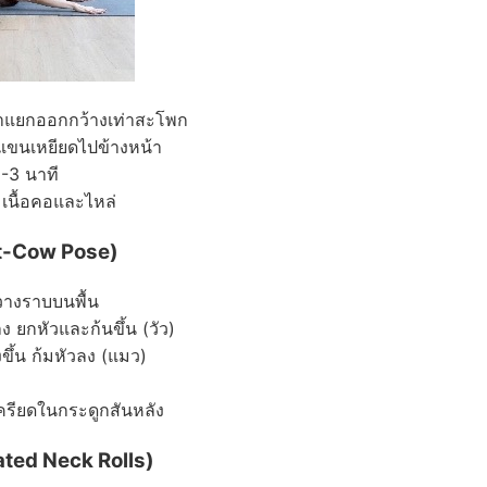
ข่าแยกออกกว้างเท่าสะโพก
 แขนเหยียดไปข้างหน้า
1-3 นาที
เนื้อคอและไหล่
at-Cow Pose)
อวางราบบนพื้น
ง ยกหัวและก้นขึ้น (วัว)
ึ้น ก้มหัวลง (แมว)
รียดในกระดูกสันหลัง
eated Neck Rolls)