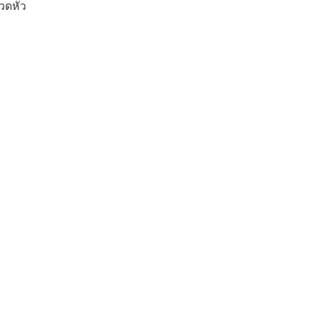
วดหัว