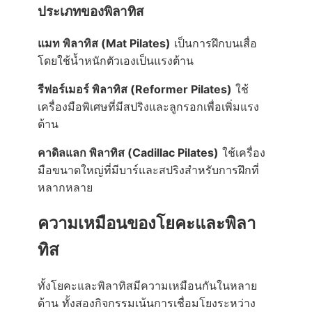
ประเภทของพิลาทิส
แมท พิลาทิส (Mat Pilates)
เป็นการฝึกบนเสื่อ
โดยใช้น้ำหนักตัวเองเป็นแรงต้าน
รีฟอร์เมอร์ พิลาทิส (Reformer Pilates)
ใช้
เครื่องมือพิเศษที่มีสปริงและลูกรอกเพื่อเพิ่มแรง
ต้าน
คาดิลแลก พิลาทิส (Cadillac Pilates)
ใช้เครื่อง
มือขนาดใหญ่ที่มีบาร์และสปริงสำหรับการฝึกที่
หลากหลาย
ความเหมือนของโยคะและพิลา
ทิส
ทั้งโยคะและพิลาทิสมีความเหมือนกันในหลาย
ด้าน ทั้งสองกิจกรรมเน้นการเชื่อมโยงระหว่าง