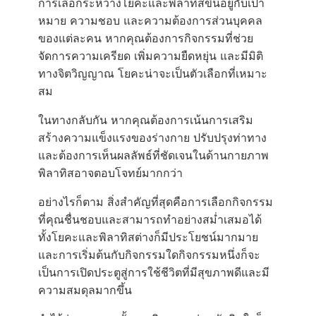
การเลือกระหว่างโยคะและพิลาทิสขึ้นอยู่กับเป้า
หมาย ความชอบ และความต้องการส่วนบุคคล
ของแต่ละคน หากคุณต้องการกิจกรรมที่ช่วย
จัดการความเครียด เพิ่มความยืดหยุ่น และมีมิติ
ทางจิตวิญญาณ โยคะน่าจะเป็นตัวเลือกที่เหมาะ
สม
ในทางกลับกัน หากคุณต้องการเน้นการเสริม
สร้างความแข็งแรงของร่างกาย ปรับปรุงท่าทาง
และต้องการเห็นผลลัพธ์ที่ชัดเจนในด้านกายภาพ
พิลาทิสอาจตอบโจทย์มากกว่า
อย่างไรก็ตาม สิ่งสำคัญที่สุดคือการเลือกกิจกรรม
ที่คุณชื่นชอบและสามารถทำอย่างสม่ำเสมอได้
ทั้งโยคะและพิลาทิสต่างก็มีประโยชน์มากมาย
และการเริ่มต้นกับกิจกรรมใดกิจกรรมหนึ่งก็จะ
เป็นการเปิดประตูสู่การใช้ชีวิตที่มีสุขภาพดีและมี
ความสมดุลมากขึ้น