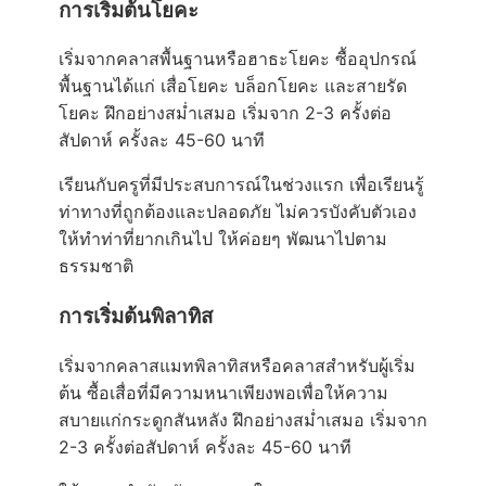
การเริ่มต้นโยคะ
เริ่มจากคลาสพื้นฐานหรือฮาธะโยคะ ซื้ออุปกรณ์
พื้นฐานได้แก่ เสื่อโยคะ บล็อกโยคะ และสายรัด
โยคะ ฝึกอย่างสม่ำเสมอ เริ่มจาก 2-3 ครั้งต่อ
สัปดาห์ ครั้งละ 45-60 นาที
เรียนกับครูที่มีประสบการณ์ในช่วงแรก เพื่อเรียนรู้
ท่าทางที่ถูกต้องและปลอดภัย ไม่ควรบังคับตัวเอง
ให้ทำท่าที่ยากเกินไป ให้ค่อยๆ พัฒนาไปตาม
ธรรมชาติ
การเริ่มต้นพิลาทิส
เริ่มจากคลาสแมทพิลาทิสหรือคลาสสำหรับผู้เริ่ม
ต้น ซื้อเสื่อที่มีความหนาเพียงพอเพื่อให้ความ
สบายแก่กระดูกสันหลัง ฝึกอย่างสม่ำเสมอ เริ่มจาก
2-3 ครั้งต่อสัปดาห์ ครั้งละ 45-60 นาที