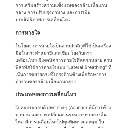
การเสริมสร้างความแข็งแรงของกล้ามเนื้อแกน
กลาง การปรับปรุงท่าทาง และการเพิ่ม
ประสิทธิภาพการเคลื่อนไหว
การหายใจ
ในโยคะ การหายใจเป็นส่วนสำคัญที่ใช้เป็นเครื่อง
มือในการทำสมาธิและเชื่อมโยงกับการ
เคลื่อนไหว มีเทคนิคการหายใจที่หลากหลาย ส่วน
พิลาทิสใช้การหายใจแบบ “Lateral Breathing” ที่
เน้นการขยายกรงซี่โครงด้านข้างเพื่อรักษาการ
ทำงานของกล้ามเนื้อแกนกลาง
ประเภทของการเคลื่อนไหว
โยคะประกอบด้วยท่าต่างๆ (Asanas) ที่มีการค้าง
ท่านาน และการเปลี่ยนผ่านระหว่างท่าอย่างลื่น
ไหล มีการเคลื่อนไหวไปทุกทิศทางและมุม ใน