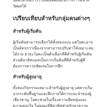
แต่ละครั้งมีการวางแผนที่ดีและมีการก้าวหน้าที่
วัดผลได้
เปรียบเทียบสำหรับกลุ่มคนต่างๆ
สำหรับผู้เริ่มต้น
ผู้เริ่มต้นสามารถเลือกได้ทั้งสองแบบ แต่โยคะอาจ
เป็นมิตรกว่าเนื่องจากสามารถปรับท่าให้เหมาะสม
ได้ง่าย ฮาธะโยคะเป็นตัวเลือกที่ดีสำหรับผู้เริ่มต้น
ส่วนพิลาทิสแมทเป็นการเริ่มต้นที่ดีสำหรับผู้ที่
ต้องการความชัดเจนในการฝึก
สำหรับผู้สูงอายุ
ทั้งสองกิจกรรมเหมาะสำหรับผู้สูงอายุ แต่ควรเริ่ม
จากระดับพื้นฐานและฝึกภายใต้การแนะนำของผู้
เชี่ยวชาญ โยคะช่วยในเรื่องความยืดหยุ่นและ
ความสงบใจ ในขณะที่พิลาทิสช่วยรักษาความ