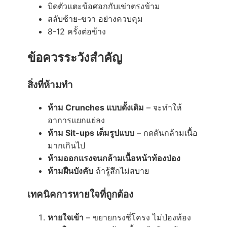
บิดตัวแตะข้อศอกกับเข่าตรงข้าม
สลับซ้าย-ขวา อย่างควบคุม
8-12 ครั้งต่อข้าง
ข้อควรระวังสำคัญ
สิ่งที่ห้ามทำ
ห้าม Crunches แบบดั้งเดิม
– จะทำให้
อาการแยกแย่ลง
ห้าม Sit-ups เต็มรูปแบบ
– กดดันกล้ามเนื้อ
มากเกินไป
ห้ามออกแรงจนกล้ามเนื้อหน้าท้องป่อง
ห้ามฝืนบังคับ
ถ้ารู้สึกไม่สบาย
เทคนิคการหายใจที่ถูกต้อง
หายใจเข้า
– ขยายกรงซี่โครง ไม่ป่องท้อง