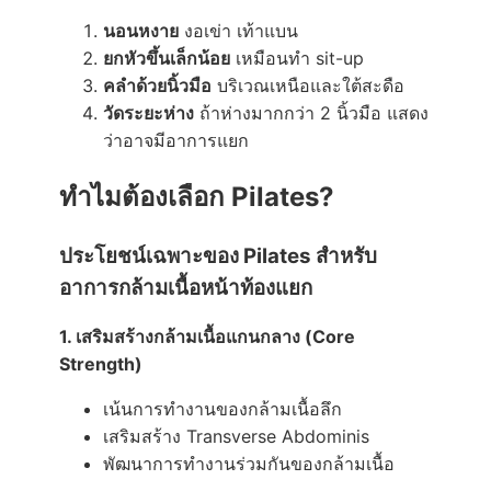
นอนหงาย
งอเข่า เท้าแบน
ยกหัวขึ้นเล็กน้อย
เหมือนทำ sit-up
คลำด้วยนิ้วมือ
บริเวณเหนือและใต้สะดือ
วัดระยะห่าง
ถ้าห่างมากกว่า 2 นิ้วมือ แสดง
ว่าอาจมีอาการแยก
ทำไมต้องเลือก Pilates?
ประโยชน์เฉพาะของ Pilates สำหรับ
อาการกล้ามเนื้อหน้าท้องแยก
1. เสริมสร้างกล้ามเนื้อแกนกลาง (Core
Strength)
เน้นการทำงานของกล้ามเนื้อลึก
เสริมสร้าง Transverse Abdominis
พัฒนาการทำงานร่วมกันของกล้ามเนื้อ