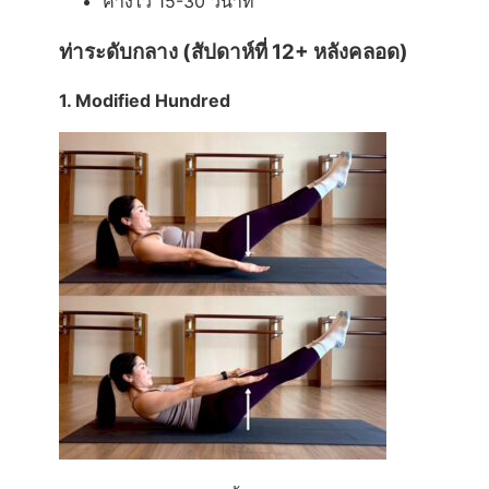
ค้างไว้ 15-30 วินาที
ท่าระดับกลาง (สัปดาห์ที่ 12+ หลังคลอด)
1. Modified Hundred