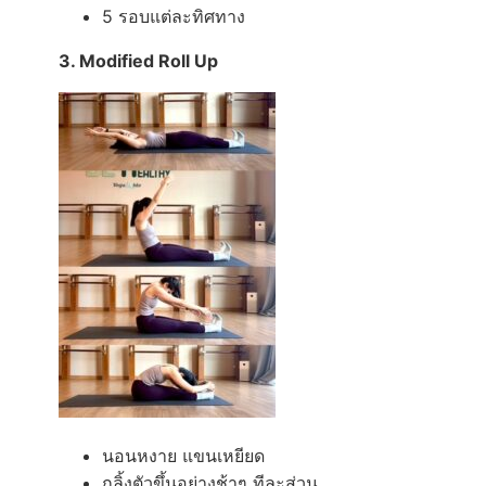
5 รอบแต่ละทิศทาง
3. Modified Roll Up
นอนหงาย แขนเหยียด
กลิ้งตัวขึ้นอย่างช้าๆ ทีละส่วน