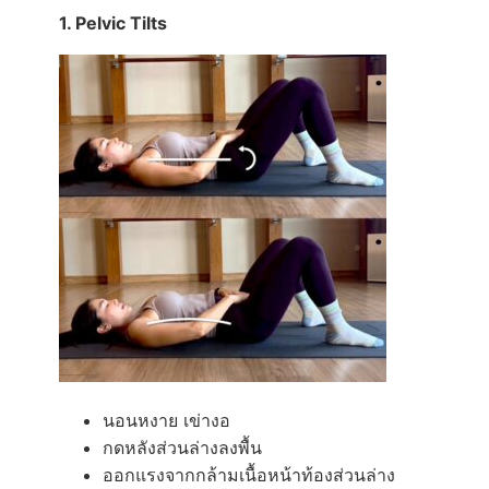
1. Pelvic Tilts
นอนหงาย เข่างอ
กดหลังส่วนล่างลงพื้น
ออกแรงจากกล้ามเนื้อหน้าท้องส่วนล่าง